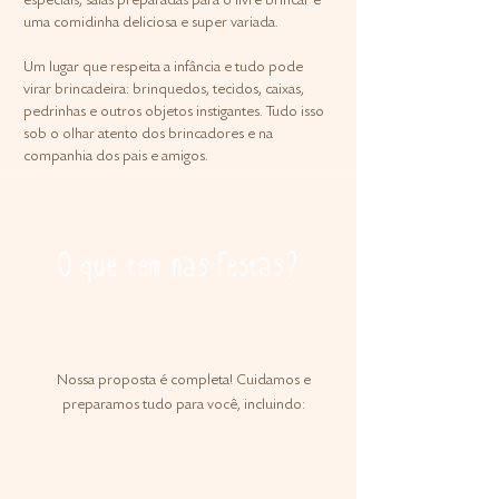
especiais, salas preparadas para o livre brincar e
uma comidinha deliciosa e super variada.
Um lugar que respeita a infância e tudo pode
virar brincadeira: brinquedos, tecidos, caixas,
pedrinhas e outros objetos instigantes. Tudo isso
sob o olhar atento dos brincadores e na
companhia dos pais e amigos.
O que tem nas Festas?
Nossa proposta é completa! Cuidamos e
preparamos tudo para você, incluindo: